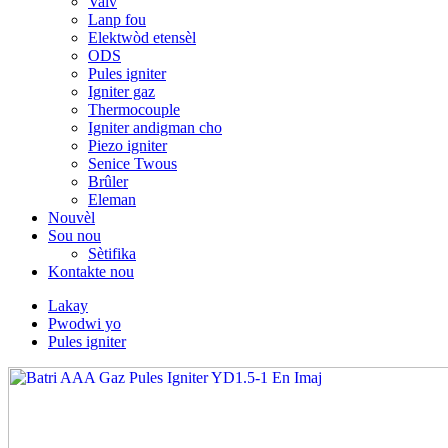
Valv
Lanp fou
Elektwòd etensèl
ODS
Pules igniter
Igniter gaz
Thermocouple
Igniter andigman cho
Piezo igniter
Senice Twous
Brûler
Eleman
Nouvèl
Sou nou
Sètifika
Kontakte nou
Lakay
Pwodwi yo
Pules igniter