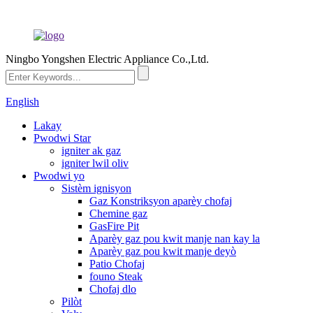
Ningbo Yongshen Electric Appliance Co.,Ltd.
English
Lakay
Pwodwi Star
igniter ak gaz
igniter lwil oliv
Pwodwi yo
Sistèm ignisyon
Gaz Konstriksyon aparèy chofaj
Chemine gaz
GasFire Pit
Aparèy gaz pou kwit manje nan kay la
Aparèy gaz pou kwit manje deyò
Patio Chofaj
founo Steak
Chofaj dlo
Pilòt