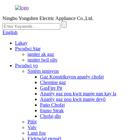
Ningbo Yongshen Electric Appliance Co.,Ltd.
English
Lakay
Pwodwi Star
igniter ak gaz
igniter lwil oliv
Pwodwi yo
Sistèm ignisyon
Gaz Konstriksyon aparèy chofaj
Chemine gaz
GasFire Pit
Aparèy gaz pou kwit manje nan kay la
Aparèy gaz pou kwit manje deyò
Patio Chofaj
founo Steak
Chofaj dlo
Pilòt
Valv
Lanp fou
Elektwòd etensèl