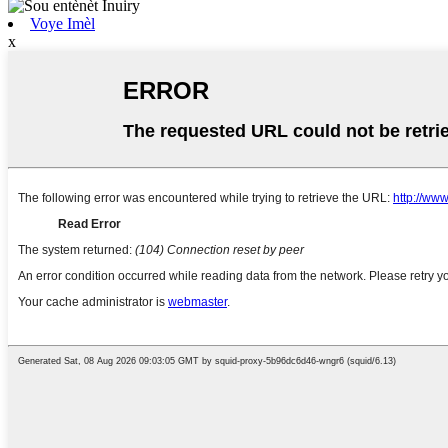
Voye Imèl
x