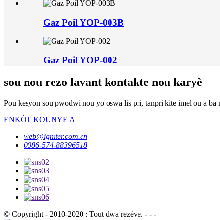
Gaz Poil YOP-003B
Gaz Poil YOP-002
sou nou rezo lavant kontakte nou karyè
Pou kesyon sou pwodwi nou yo oswa lis pri, tanpri kite imel ou a ba 
ENKÒT KOUNYE A
web@igniter.com.cn
0086-574-88396518
© Copyright - 2010-2020 : Tout dwa rezève. - - -