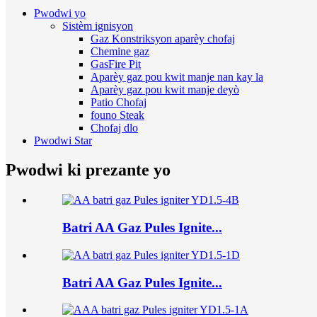
Pwodwi yo
Sistèm ignisyon
Gaz Konstriksyon aparèy chofaj
Chemine gaz
GasFire Pit
Aparèy gaz pou kwit manje nan kay la
Aparèy gaz pou kwit manje deyò
Patio Chofaj
founo Steak
Chofaj dlo
Pwodwi Star
Pwodwi ki prezante yo
Batri AA Gaz Pules Ignite...
Batri AA Gaz Pules Ignite...