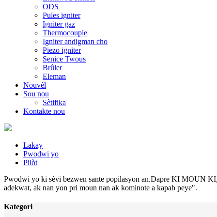
ODS
Pules igniter
Igniter gaz
Thermocouple
Igniter andigman cho
Piezo igniter
Senice Twous
Brûler
Eleman
Nouvèl
Sou nou
Sètifika
Kontakte nou
Lakay
Pwodwi yo
Pilòt
Pwodwi yo ki sèvi bezwen sante popilasyon an.Dapre KI MOUN KI, pw
adekwat, ak nan yon pri moun nan ak kominote a kapab peye".
Kategori