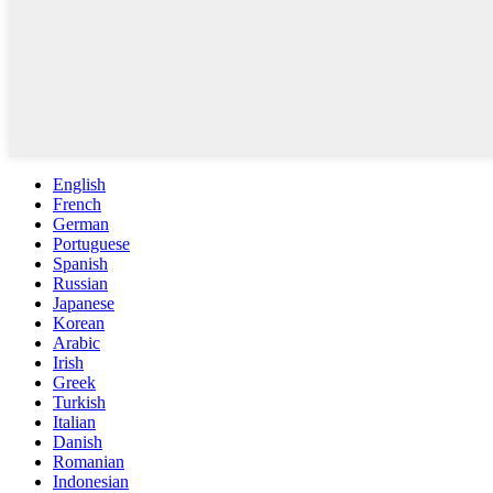
English
French
German
Portuguese
Spanish
Russian
Japanese
Korean
Arabic
Irish
Greek
Turkish
Italian
Danish
Romanian
Indonesian