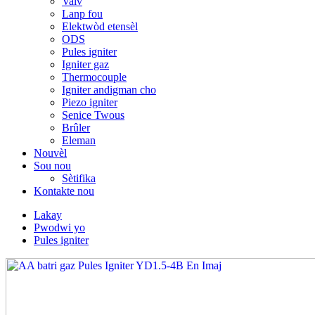
Valv
Lanp fou
Elektwòd etensèl
ODS
Pules igniter
Igniter gaz
Thermocouple
Igniter andigman cho
Piezo igniter
Senice Twous
Brûler
Eleman
Nouvèl
Sou nou
Sètifika
Kontakte nou
Lakay
Pwodwi yo
Pules igniter