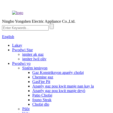
Ningbo Yongshen Electric Appliance Co.,Ltd.
English
Lakay
Pwodwi Star
igniter ak gaz
igniter lwil oliv
Pwodwi yo
Sistèm ignisyon
Gaz Konstriksyon aparèy chofaj
Chemine gaz
GasFire Pit
Aparèy gaz pou kwit manje nan kay la
Aparèy gaz pou kwit manje deyò
Patio Chofaj
founo Steak
Chofaj dlo
Pilòt