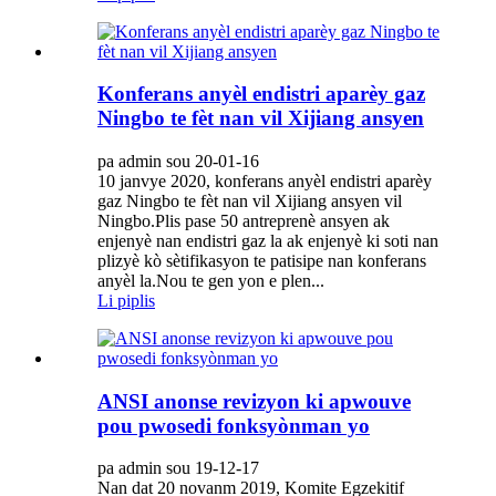
Konferans anyèl endistri aparèy gaz
Ningbo te fèt nan vil Xijiang ansyen
pa admin sou 20-01-16
10 janvye 2020, konferans anyèl endistri aparèy
gaz Ningbo te fèt nan vil Xijiang ansyen vil
Ningbo.Plis pase 50 antreprenè ansyen ak
enjenyè nan endistri gaz la ak enjenyè ki soti nan
plizyè kò sètifikasyon te patisipe nan konferans
anyèl la.Nou te gen yon e plen...
Li piplis
ANSI anonse revizyon ki apwouve
pou pwosedi fonksyònman yo
pa admin sou 19-12-17
Nan dat 20 novanm 2019, Komite Egzekitif