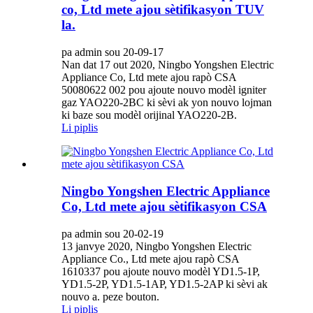
co, Ltd mete ajou sètifikasyon TUV
la.
pa admin sou 20-09-17
Nan dat 17 out 2020, Ningbo Yongshen Electric
Appliance Co, Ltd mete ajou rapò CSA
50080622 002 pou ajoute nouvo modèl igniter
gaz YAO220-2BC ki sèvi ak yon nouvo lojman
ki baze sou modèl orijinal YAO220-2B.
Li piplis
Ningbo Yongshen Electric Appliance
Co, Ltd mete ajou sètifikasyon CSA
pa admin sou 20-02-19
13 janvye 2020, Ningbo Yongshen Electric
Appliance Co., Ltd mete ajou rapò CSA
1610337 pou ajoute nouvo modèl YD1.5-1P,
YD1.5-2P, YD1.5-1AP, YD1.5-2AP ki sèvi ak
nouvo a. peze bouton.
Li piplis