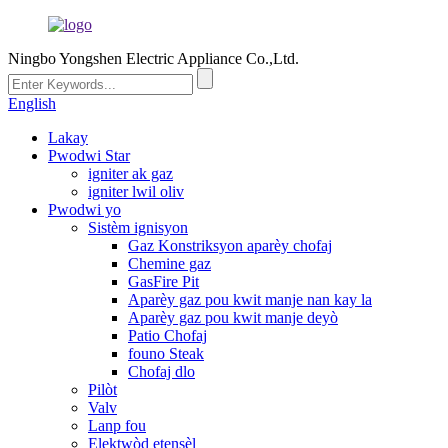
Ningbo Yongshen Electric Appliance Co.,Ltd.
English
Lakay
Pwodwi Star
igniter ak gaz
igniter lwil oliv
Pwodwi yo
Sistèm ignisyon
Gaz Konstriksyon aparèy chofaj
Chemine gaz
GasFire Pit
Aparèy gaz pou kwit manje nan kay la
Aparèy gaz pou kwit manje deyò
Patio Chofaj
founo Steak
Chofaj dlo
Pilòt
Valv
Lanp fou
Elektwòd etensèl