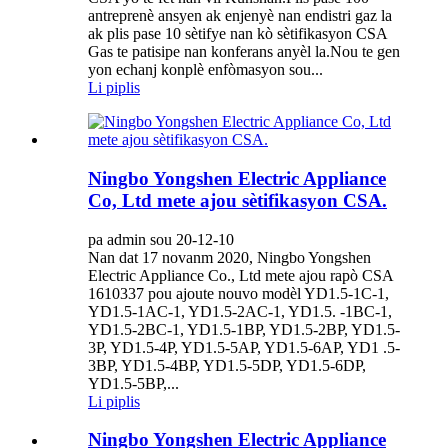
antreprenè ansyen ak enjenyè nan endistri gaz la
ak plis pase 10 sètifye nan kò sètifikasyon CSA
Gas te patisipe nan konferans anyèl la.Nou te gen
yon echanj konplè enfòmasyon sou...
Li piplis
Ningbo Yongshen Electric Appliance
Co, Ltd mete ajou sètifikasyon CSA.
pa admin sou 20-12-10
Nan dat 17 novanm 2020, Ningbo Yongshen
Electric Appliance Co., Ltd mete ajou rapò CSA
1610337 pou ajoute nouvo modèl YD1.5-1C-1,
YD1.5-1AC-1, YD1.5-2AC-1, YD1.5. -1BC-1,
YD1.5-2BC-1, YD1.5-1BP, YD1.5-2BP, YD1.5-
3P, YD1.5-4P, YD1.5-5AP, YD1.5-6AP, YD1 .5-
3BP, YD1.5-4BP, YD1.5-5DP, YD1.5-6DP,
YD1.5-5BP,...
Li piplis
Ningbo Yongshen Electric Appliance