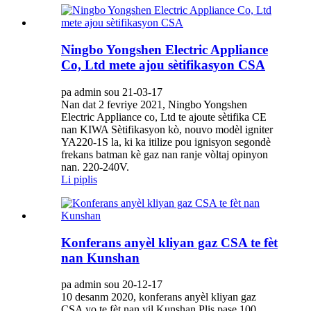
Ningbo Yongshen Electric Appliance
Co, Ltd mete ajou sètifikasyon CSA
pa admin sou 21-03-17
Nan dat 2 fevriye 2021, Ningbo Yongshen
Electric Appliance co, Ltd te ajoute sètifika CE
nan KIWA Sètifikasyon kò, nouvo modèl igniter
YA220-1S la, ki ka itilize pou ignisyon segondè
frekans batman kè gaz nan ranje vòltaj opinyon
nan. 220-240V.
Li piplis
Konferans anyèl kliyan gaz CSA te fèt
nan Kunshan
pa admin sou 20-12-17
10 desanm 2020, konferans anyèl kliyan gaz
CSA yo te fèt nan vil Kunshan.Plis pase 100