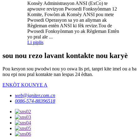
Konsèy Administrasyon ANSI (ExCo) te
apwouve revizyon Pwosedi Fonksyònman 12
Komite, Fowòm ak Konsèy ANSI pou mete
Pwosedi Operasyon sa yo an aliyman ak
Règleman entèn ANSI ki fèk revize.Tou de
Pwosedi Fonksyònman yo ak Règleman Entèn
yo pral ale ...
Li piplis
sou nou rezo lavant kontakte nou karyè
Pou kesyon sou pwodwi nou yo oswa lis pri, tanpri kite imel ou a ba
nou epi nou pral kontakte nan lespas 24 èdtan.
ENKÒT KOUNYE A
web@igniter.com.cn
0086-574-88396518