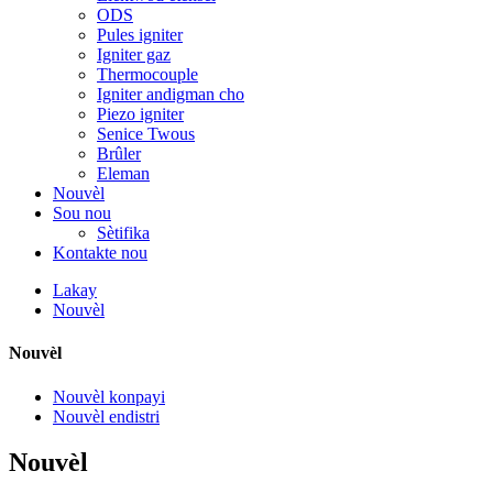
ODS
Pules igniter
Igniter gaz
Thermocouple
Igniter andigman cho
Piezo igniter
Senice Twous
Brûler
Eleman
Nouvèl
Sou nou
Sètifika
Kontakte nou
Lakay
Nouvèl
Nouvèl
Nouvèl konpayi
Nouvèl endistri
Nouvèl