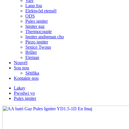
Valv
Lanp fou
Elektwòd etensèl
ODS
Pules igniter
Igniter gaz
Thermocouple
Igniter andigman cho
Piezo igniter
Senice Twous
Brûler
Eleman
Nouvèl
Sou nou
Sètifika
Kontakte nou
Lakay
Pwodwi yo
Pules igniter