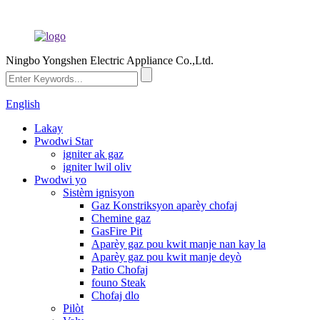
Ningbo Yongshen Electric Appliance Co.,Ltd.
English
Lakay
Pwodwi Star
igniter ak gaz
igniter lwil oliv
Pwodwi yo
Sistèm ignisyon
Gaz Konstriksyon aparèy chofaj
Chemine gaz
GasFire Pit
Aparèy gaz pou kwit manje nan kay la
Aparèy gaz pou kwit manje deyò
Patio Chofaj
founo Steak
Chofaj dlo
Pilòt